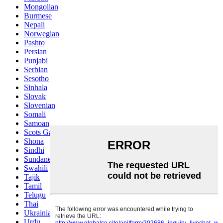
Mongolian
Burmese
Nepali
Norwegian
Pashto
Persian
Punjabi
Serbian
Sesotho
Sinhala
Slovak
Slovenian
Somali
Samoan
Scots Gaelic
Shona
Sindhi
Sundanese
Swahili
Tajik
Tamil
Telugu
Thai
Ukrainian
Urdu