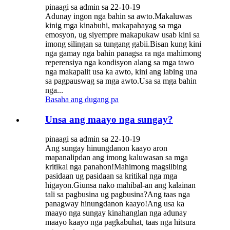
pinaagi sa admin sa 22-10-19
Adunay ingon nga bahin sa awto.Makaluwas
kinig mga kinabuhi, makapahayag sa mga
emosyon, ug siyempre makapukaw usab kini sa
imong silingan sa tungang gabii.Bisan kung kini
nga gamay nga bahin panagsa ra nga mahimong
reperensiya nga kondisyon alang sa mga tawo
nga makapalit usa ka awto, kini ang labing una
sa pagpauswag sa mga awto.Usa sa mga bahin
nga...
Basaha ang dugang pa
Unsa ang maayo nga sungay?
pinaagi sa admin sa 22-10-19
Ang sungay hinungdanon kaayo aron
mapanalipdan ang imong kaluwasan sa mga
kritikal nga panahon!Mahimong magsilbing
pasidaan ug pasidaan sa kritikal nga mga
higayon.Giunsa nako mahibal-an ang kalainan
tali sa pagbusina ug pagbusina?Ang taas nga
panagway hinungdanon kaayo!Ang usa ka
maayo nga sungay kinahanglan nga adunay
maayo kaayo nga pagkabuhat, taas nga hitsura