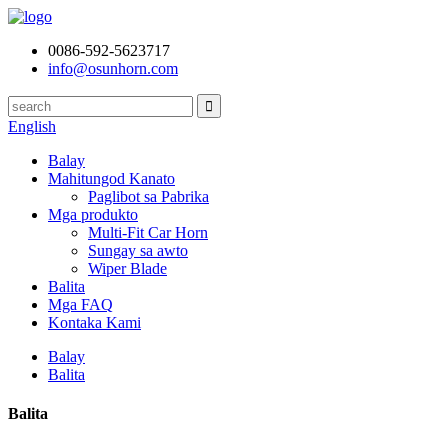
0086-592-5623717
info@osunhorn.com
English
Balay
Mahitungod Kanato
Paglibot sa Pabrika
Mga produkto
Multi-Fit Car Horn
Sungay sa awto
Wiper Blade
Balita
Mga FAQ
Kontaka Kami
Balay
Balita
Balita