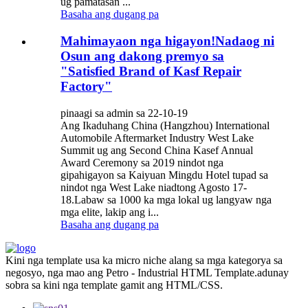
ug pamatasan ...
Basaha ang dugang pa
Mahimayaon nga higayon!Nadaog ni
Osun ang dakong premyo sa
"Satisfied Brand of Kasf Repair
Factory"
pinaagi sa admin sa 22-10-19
Ang Ikaduhang China (Hangzhou) International
Automobile Aftermarket Industry West Lake
Summit ug ang Second China Kasef Annual
Award Ceremony sa 2019 nindot nga
gipahigayon sa Kaiyuan Mingdu Hotel tupad sa
nindot nga West Lake niadtong Agosto 17-
18.Labaw sa 1000 ka mga lokal ug langyaw nga
mga elite, lakip ang i...
Basaha ang dugang pa
Kini nga template usa ka micro niche alang sa mga kategorya sa
negosyo, nga mao ang Petro - Industrial HTML Template.adunay
sobra sa kini nga template gamit ang HTML/CSS.