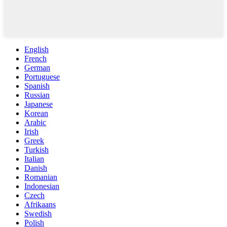
English
French
German
Portuguese
Spanish
Russian
Japanese
Korean
Arabic
Irish
Greek
Turkish
Italian
Danish
Romanian
Indonesian
Czech
Afrikaans
Swedish
Polish